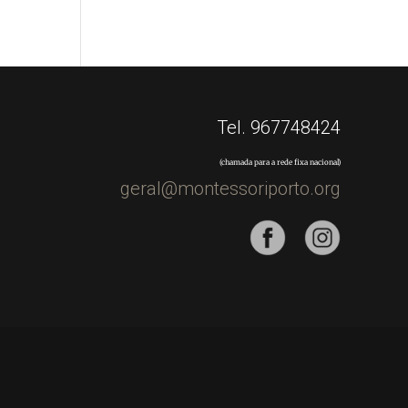
Tel. 967748424
(chamada para a rede fixa nacional)
geral@montessoriporto.org