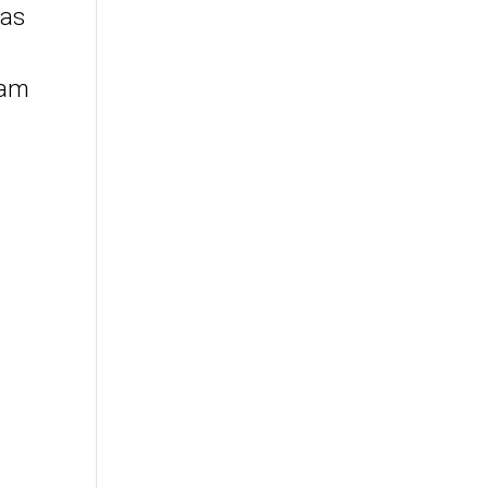
 as
iam