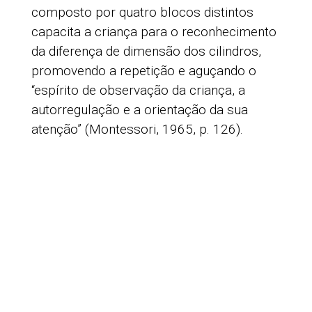
composto por quatro blocos distintos
capacita a criança para o reconhecimento
da diferença de dimensão dos cilindros,
promovendo a repetição e aguçando o
“espírito de observação da criança, a
autorregulação e a orientação da sua
atenção” (Montessori, 1965, p. 126).
Este conceito de autocorreção possibilita
à criança a tomada de consciência dos
erros, vendo-os como parte do processo,
e motiva a mesma a resolver problemas e
encontrar soluções por si própria. A
harmonia entre o ambiente preparado, os
materiais e a criança contribuem para que