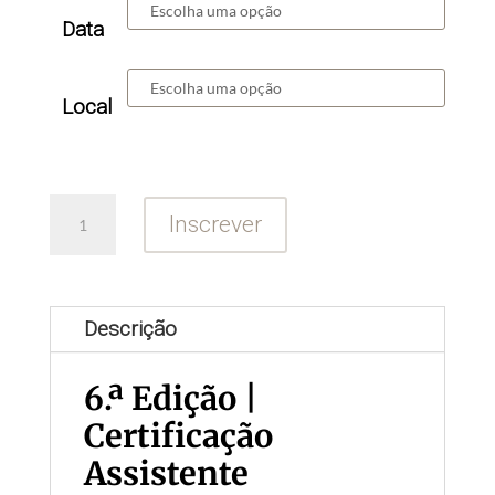
Data
Local
Quantidade
Inscrever
de
Certificação
Assistente
Descrição
Montessori
3-
6.ª Edição |
6
Certificação
Assistente