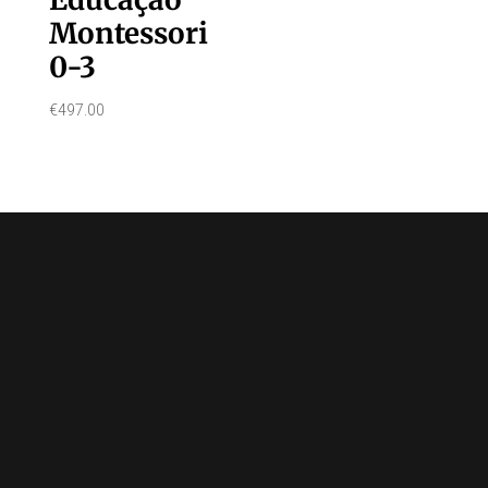
Montessori
0-3
€
497.00