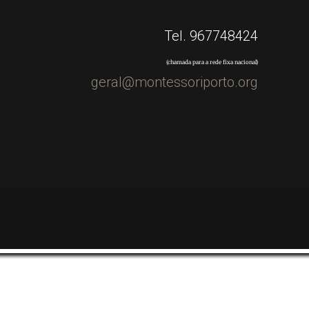
Tel. 967748424
(chamada para a rede fixa nacional)
geral@montessoriporto.org