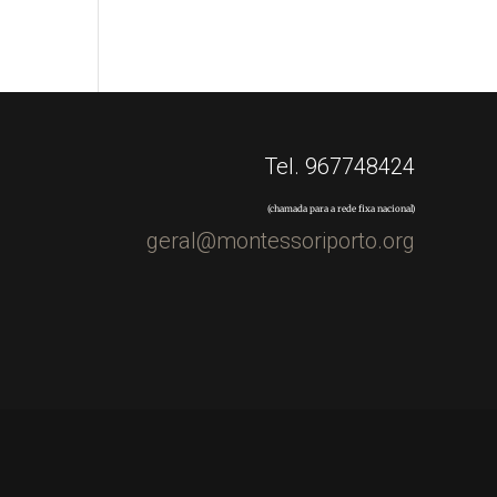
Tel. 967748424
(chamada para a rede fixa nacional)
geral@montessoriporto.org