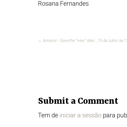
Rosana Fernandes
←
Anterior - Save the "new" date _ 15 de Julho à
Submit a Comment
Tem de
iniciar a sessão
para pub