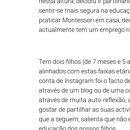
nessa altura, decidiu ir partilh
sentir-se mais segura na educaçã
praticar Montessori em casa, dec
actualmente tem um emprego n
Tem dois filhos (de 7 meses e 5 
alinhados com estas faixas etár
conta de Instagram foi o facto d
através de um blog ou de uma co
através de muita auto-reflexão
gostar de partilhar as suas acti
que a seguem, salienta que não 
educação dos nossos filhos.