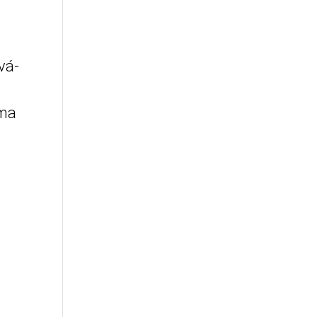
vá-
uma