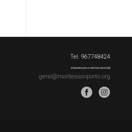
Tel. 967748424
(chamada para a rede fixa nacional)
geral@montessoriporto.org